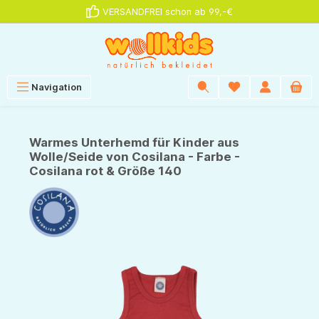
VERSANDFREI schon ab 99,-€
alt springen
Navigation
Warmes Unterhemd für Kinder aus
Wolle/Seide von Cosilana - Farbe -
Cosilana rot & Größe 140
Bildergalerie überspringen