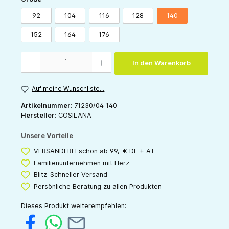
92
104
116
128
140
152
164
176
Produkt Anzahl: Gib den gewünschten Wert ein oder benutze die Schaltflächen um die 
In den Warenkorb
Auf meine Wunschliste...
Artikelnummer:
71230/04 140
Hersteller:
COSILANA
Unsere Vorteile
VERSANDFREI schon ab 99,-€ DE + AT
Familienunternehmen mit Herz
Blitz-Schneller Versand
Persönliche Beratung zu allen Produkten
Dieses Produkt weiterempfehlen: