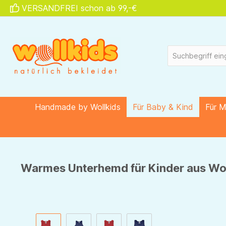
VERSANDFREI schon ab 99,-€
springen
Zur Hauptnavigation springen
Handmade by Wollkids
Für Baby & Kind
Für 
Warmes Unterhemd für Kinder aus Woll
Bildergalerie überspringen