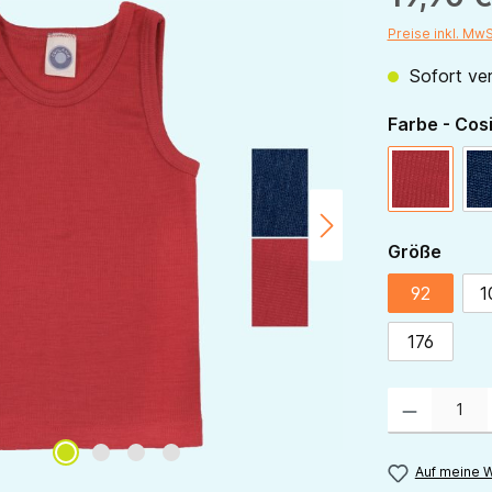
Preise inkl. Mw
Sofort ver
Farbe - Cos
rot
ausw
Größe
92
1
176
Produkt Anzahl:
Auf meine W