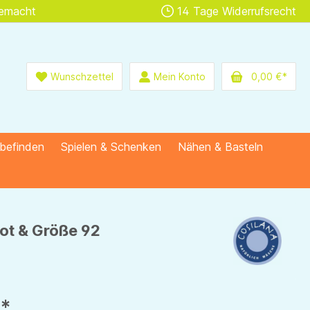
gemacht
14 Tage Widerrufsrecht
Wunschzettel
Mein Konto
0,00 €*
lbefinden
Spielen & Schenken
Nähen & Basteln
rot & Größe 92
€*