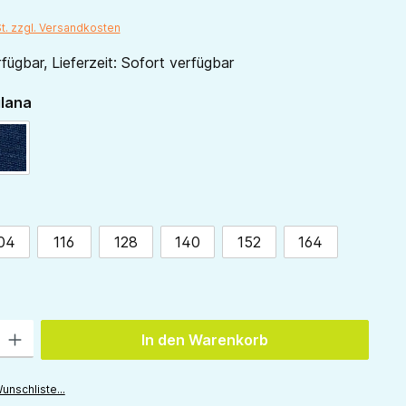
St. zzgl. Versandkosten
fügbar, Lieferzeit: Sofort verfügbar
auswählen
ilana
marine
ählen
04
116
128
140
152
164
 Gib den gewünschten Wert ein oder benutze die Schaltflächen um die Anzah
In den Warenkorb
unschliste...