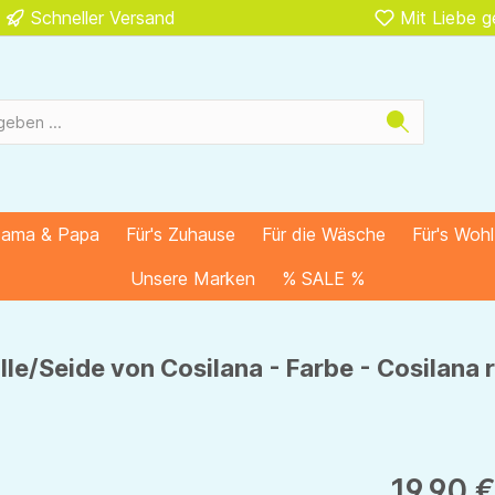
Schneller Versand
Mit Liebe 
Mama & Papa
Für's Zuhause
Für die Wäsche
Für's Woh
Unsere Marken
% SALE %
e/Seide von Cosilana - Farbe - Cosilana 
19,90 