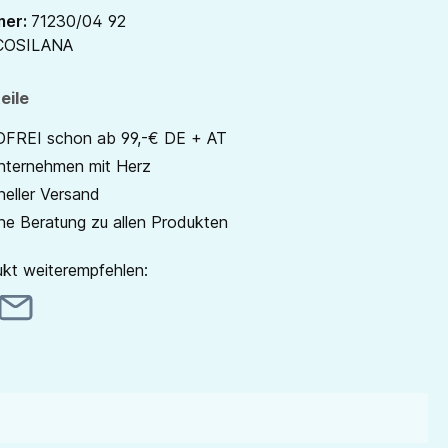
mer:
71230/04 92
COSILANA
eile
REI schon ab 99,-€ DE + AT
unternehmen mit Herz
neller Versand
he Beratung zu allen Produkten
kt weiterempfehlen: