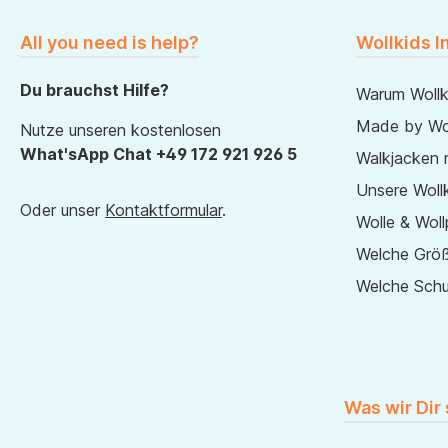
All you need is help?
Wollkids I
Du brauchst Hilfe?
Warum Wollk
Made by Wol
Nutze unseren kostenlosen
What'sApp Chat +49 172 921 926 5
Walkjacken 
Unsere Wollk
Oder unser
Kontaktformular
.
Wolle & Woll
Welche Größ
Welche Sch
Was wir Dir