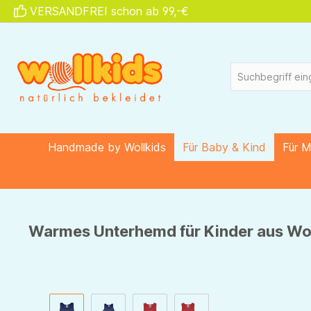
VERSANDFREI schon ab 99,-€
springen
Zur Hauptnavigation springen
Handmade by Wollkids
Für Baby & Kind
Für 
Warmes Unterhemd für Kinder aus Woll
Bildergalerie überspringen