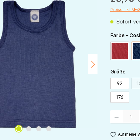
Preise inkl. Mw
Sofort ver
Farbe - Cos
rot
ausw
Größe
92
1
176
Produkt Anzahl:
Auf meine W