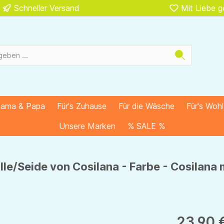
Schneller Versand
Mit Liebe 
Mama & Papa
Für's Zuhause
Für die Wäsche
Für's Woh
Unsere Marken
% SALE %
e/Seide von Cosilana - Farbe - Cosilana 
23,90 