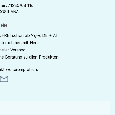
mer:
71230/08 116
COSILANA
eile
REI schon ab 99,-€ DE + AT
unternehmen mit Herz
neller Versand
he Beratung zu allen Produkten
kt weiterempfehlen: