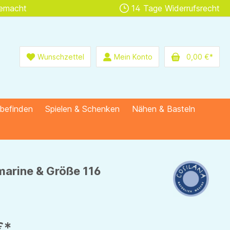
gemacht
14 Tage Widerrufsrecht
Wunschzettel
Mein Konto
0,00 €*
lbefinden
Spielen & Schenken
Nähen & Basteln
marine & Größe 116
€*