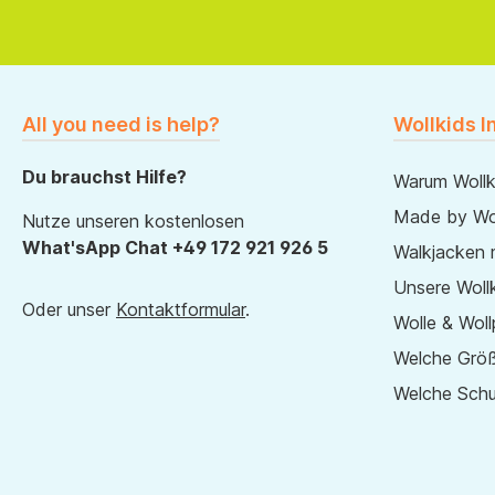
All you need is help?
Wollkids I
Du brauchst Hilfe?
Warum Wollk
Made by Wol
Nutze unseren kostenlosen
What'sApp Chat +49 172 921 926 5
Walkjacken 
Unsere Wollk
Oder unser
Kontaktformular
.
Wolle & Woll
Welche Größ
Welche Sch