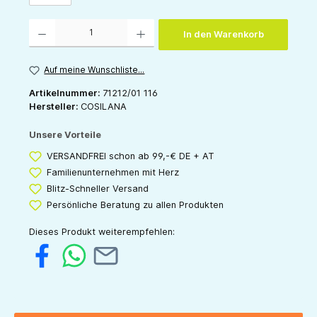
Produkt Anzahl: Gib den gewünschten Wert ein oder benutze die Schaltflächen um die 
In den Warenkorb
Auf meine Wunschliste...
Artikelnummer:
71212/01 116
Hersteller:
COSILANA
Unsere Vorteile
VERSANDFREI schon ab 99,-€ DE + AT
Familienunternehmen mit Herz
Blitz-Schneller Versand
Persönliche Beratung zu allen Produkten
Dieses Produkt weiterempfehlen: