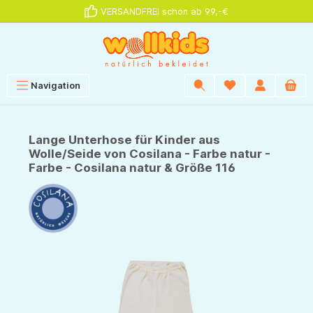
VERSANDFREI schon ab 99,-€
alt springen
Navigation
Lange Unterhose für Kinder aus
Wolle/Seide von Cosilana - Farbe natur -
Farbe - Cosilana natur & Größe 116
Bildergalerie überspringen