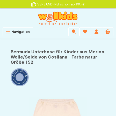
VERSANDFREI schon ab 99,-€
alt springen
Navigation
Bermuda Unterhose für Kinder aus Merino
Wolle/Seide von Cosilana - Farbe natur -
Größe 152
Bildergalerie überspringen