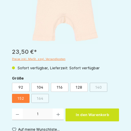
23,50 €*
Preise inkl. MwSt. zzgl. Versandkosten
Sofort verfügbar, Lieferzeit: Sofort verfügbar
auswählen
Größe
92
104
116
128
140
(Diese Option ist zur
152
164
(Diese Option ist zurzeit nicht verfügbar.)
Produkt Anzahl: Gib den gewünschten Wert ein oder benutze die Schaltflächen um die 
In den Warenkorb
Auf meine Wunschliste...