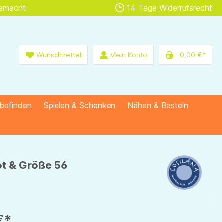
gemacht
14 Tage Widerrufsrecht
Wunschzettel
Mein Konto
0,00 €*
lbefinden
Spielen & Schenken
Nähen & Basteln
rot & Größe 56
€*