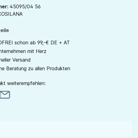
mer:
45095/04 56
COSILANA
eile
REI schon ab 99,-€ DE + AT
unternehmen mit Herz
neller Versand
he Beratung zu allen Produkten
kt weiterempfehlen: