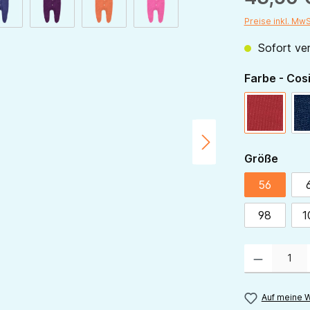
Preise inkl. Mw
Sofort ver
Farbe - Cos
rot
ausw
Größe
56
98
1
Produkt Anzahl:
Auf meine W