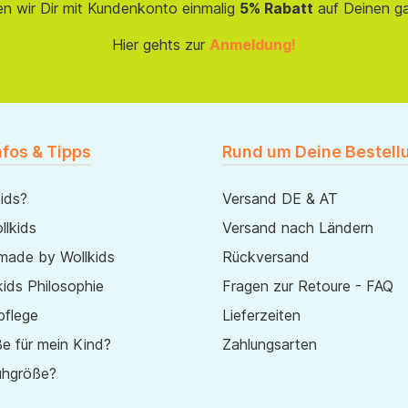
en wir Dir mit Kundenkonto einmalig
5% Rabatt
auf Deinen g
Hier gehts zur
Anmeldung!
nfos & Tipps
Rund um Deine Bestell
ids?
Versand DE & AT
lkids
Versand nach Ländern
made by Wollkids
Rückversand
ids Philosophie
Fragen zur Retoure - FAQ
pflege
Lieferzeiten
e für mein Kind?
Zahlungsarten
uhgröße?