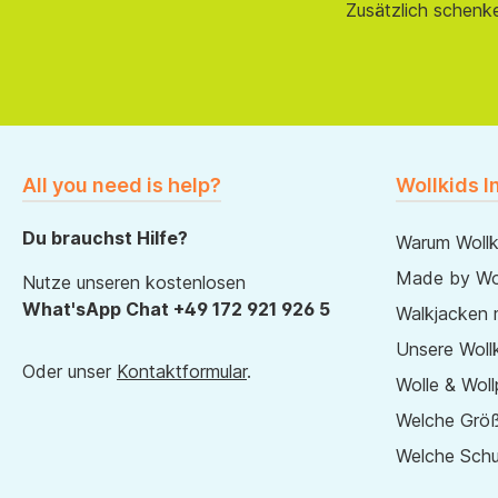
Zusätzlich schenk
All you need is help?
Wollkids I
Du brauchst Hilfe?
Warum Wollk
Made by Wol
Nutze unseren kostenlosen
What'sApp Chat +49 172 921 926 5
Walkjacken 
Unsere Wollk
Oder unser
Kontaktformular
.
Wolle & Woll
Welche Größ
Welche Sch