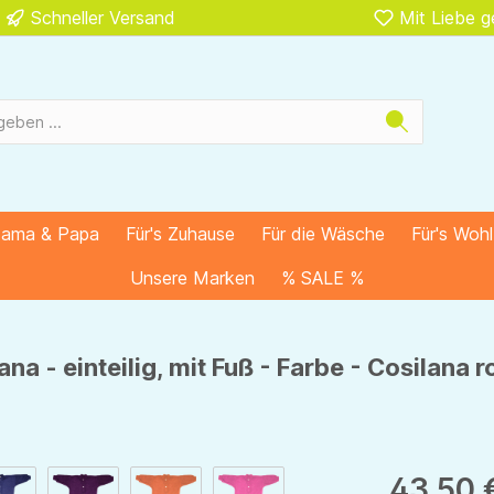
Schneller Versand
Mit Liebe 
Mama & Papa
Für's Zuhause
Für die Wäsche
Für's Woh
Unsere Marken
% SALE %
a - einteilig, mit Fuß - Farbe - Cosilana 
43,50 