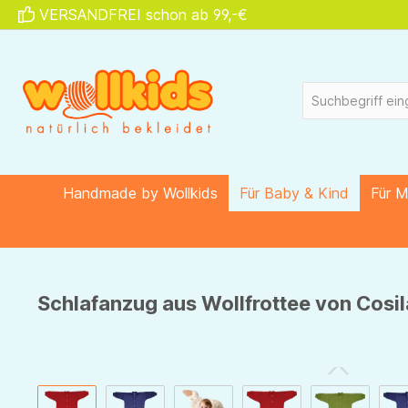
VERSANDFREI schon ab 99,-€
springen
Zur Hauptnavigation springen
Handmade by Wollkids
Für Baby & Kind
Für 
Schlafanzug aus Wollfrottee von Cosilan
Bildergalerie überspringen