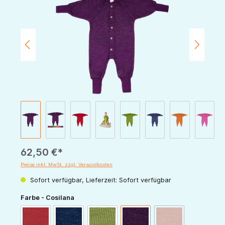
62,50 €*
Preise inkl. MwSt. zzgl. Versandkosten
Sofort verfügbar, Lieferzeit: Sofort verfügbar
auswählen
Farbe - Cosilana
(Diese Option ist zur
rot
marine
grün
pflaume
orange