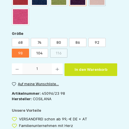
pink
auswählen
Größe
68
74
80
86
92
98
104
116
(Diese Option ist zurzeit nicht verfügbar.)
Produkt Anzahl: Gib den gewünschten Wert ein oder benutze die Schaltflächen um die 
In den Warenkorb
Auf meine Wunschliste...
Artikelnummer:
45096/23 98
Hersteller:
COSILANA
Unsere Vorteile
VERSANDFREI schon ab 99,-€ DE + AT
Familienunternehmen mit Herz