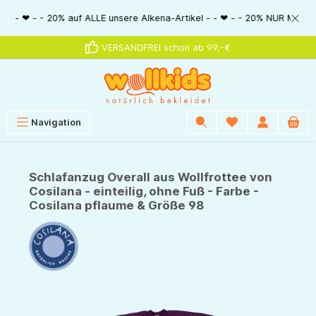
alt springen
 - 20% auf ALLE unsere Alkena-Artikel - - ❤ - - 20% NUR MIT Gutscheincod
VERSANDFREI schon ab 99,-€
Navigation
Schlafanzug Overall aus Wollfrottee von
Cosilana - einteilig, ohne Fuß - Farbe -
Cosilana pflaume & Größe 98
Bildergalerie überspringen