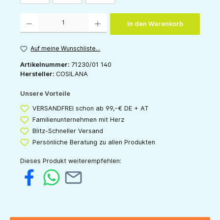
Produkt Anzahl: Gib den gewünschten Wert ein oder benutze die Schaltflächen um die 
In den Warenkorb
Auf meine Wunschliste...
Artikelnummer:
71230/01 140
Hersteller:
COSILANA
Unsere Vorteile
VERSANDFREI schon ab 99,-€ DE + AT
Familienunternehmen mit Herz
Blitz-Schneller Versand
Persönliche Beratung zu allen Produkten
Dieses Produkt weiterempfehlen: