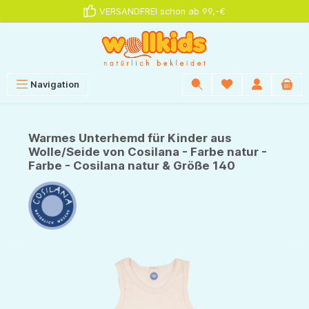
VERSANDFREI schon ab 99,-€
alt springen
Navigation
Warmes Unterhemd für Kinder aus
Wolle/Seide von Cosilana - Farbe natur -
Farbe - Cosilana natur & Größe 140
Bildergalerie überspringen