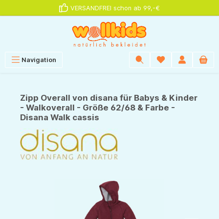
VERSANDFREI schon ab 99,-€
alt springen
Navigation
Zipp Overall von disana für Babys & Kinder
- Walkoverall - Größe 62/68 & Farbe -
Disana Walk cassis
Bildergalerie überspringen