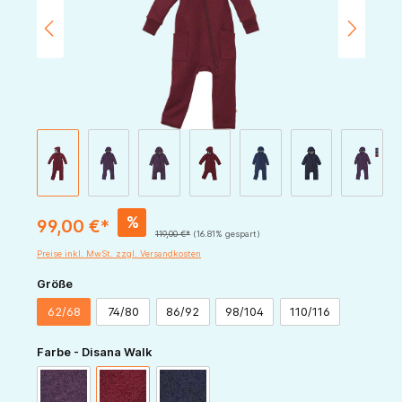
%
99,00 €*
119,00 €*
(16.81% gespart)
Preise inkl. MwSt. zzgl. Versandkosten
auswählen
Größe
62/68
74/80
86/92
98/104
110/116
auswählen
Farbe - Disana Walk
aubergine
cassis
indigo