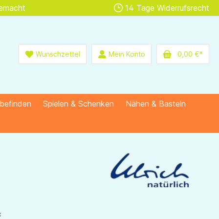
gemacht
14 Tage Widerrufsrecht
Wunschzettel
Mein Konto
0,00 €*
lbefinden
Spielen & Schenken
Nähen & Basteln
*