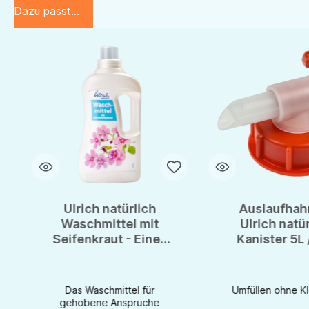
Dazu passt...
Produktgalerie überspringen
Ulrich natürlich
Auslaufhahn
Waschmittel mit
Ulrich natü
Seifenkraut - Eines
Kanister 5L 
für ALLES - 1L
Recyclingflasche
Das Waschmittel für
Umfüllen ohne K
gehobene Ansprüche