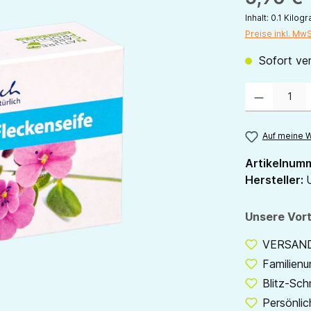
Inhalt:
0.1 Kilo
Preise inkl. Mw
Sofort ver
Produkt Anzahl:
Auf meine W
Artikelnum
Hersteller:
U
Unsere Vort
VERSANDF
Familien
Blitz-Sch
Persönlic