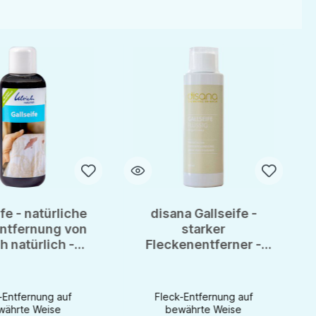
fe - natürliche
disana Gallseife -
ntfernung von
starker
h natürlich -
Fleckenentferner -
ml Flasche
200ml - ox gall soap
-Entfernung auf
Fleck-Entfernung auf
währte Weise
bewährte Weise