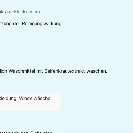
enkraut-Fleckenseife
ützung der Reinigungswirkung
ich Waschmittel mit Seifenkrautextrakt waschen.
kleidung
, Windelwäsche
,