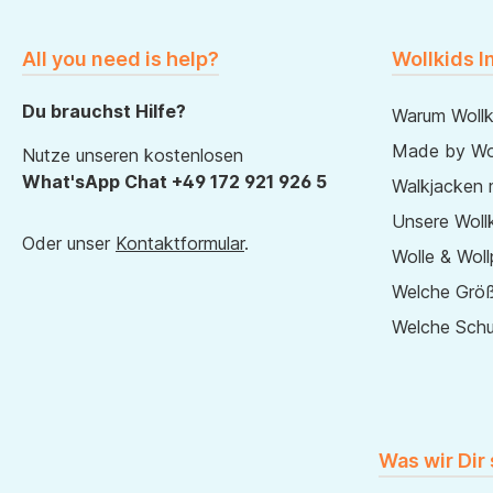
All you need is help?
Wollkids I
Du brauchst Hilfe?
Warum Wollk
Made by Wol
Nutze unseren kostenlosen
What'sApp Chat +49 172 921 926 5
Walkjacken 
Unsere Wollk
Oder unser
Kontaktformular
.
Wolle & Woll
Welche Größ
Welche Sch
Was wir Dir