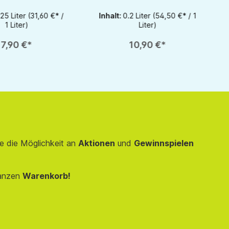
zu erhöhen oder zu reduzieren.
r benutze die Schaltflächen um die Anzahl zu erhöhen oder zu reduzieren.
 Anzahl: Gib den gewünschten Wert ein oder benutze die Schaltflächen um d
Produkt Anzahl: Gib den gewünschten We
1
1
.25 Liter
(31,60 €* /
Inhalt:
0.2 Liter
(54,50 €* / 1
1 Liter)
Liter)
7,90 €*
10,90 €*
e die Möglichkeit an
Aktionen
und
Gewinnspielen
anzen
Warenkorb!