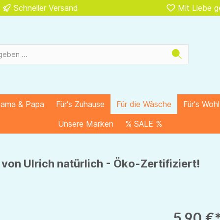
Schneller Versand
Mit Liebe 
Mama & Papa
Für's Zuhause
Für die Wäsche
Für's Woh
Unsere Marken
% SALE %
on Ulrich natürlich - Öko-Zertifiziert!
5,90 €