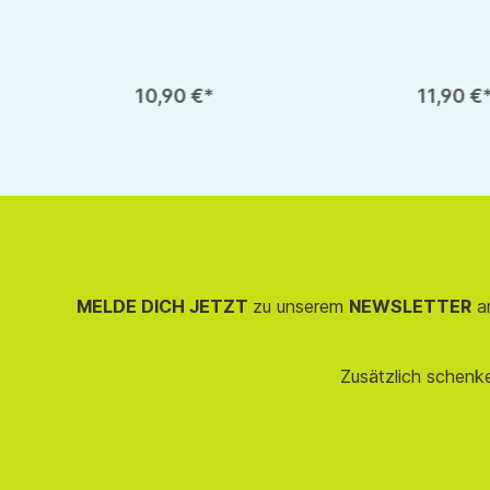
duzieren.
ächen um die Anzahl zu erhöhen oder zu reduzieren.
nschten Wert ein oder benutze die Schaltflächen um die Anzahl zu erhöhen 
Produkt Anzahl: Gib den gewünschten Wert ein oder benutze d
Produkt Anzahl: G
1
10,90 €*
11,90 €
MELDE DICH JETZT
zu unserem
NEWSLETTER
an
Zusätzlich schenk