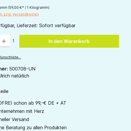
gramm
(59,00 €* / 1 Kilogramm)
St. zzgl. Versandkosten
fügbar, Lieferzeit: Sofort verfügbar
 Gib den gewünschten Wert ein oder benutze die Schaltflächen um die Anzah
1
In den Warenkorb
unschliste...
mer:
500708-UN
lrich natürlich
eile
REI schon ab 99,-€ DE + AT
unternehmen mit Herz
neller Versand
he Beratung zu allen Produkten