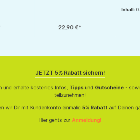
oder zu reduzieren.
ie Schaltflächen um die Anzahl zu erhöhen oder zu reduzieren.
ib den gewünschten Wert ein oder benutze die Schaltflächen um die Anzahl 
Produkt Anzahl: Gib den gewünschten Wert ein ode
Produkt
1
1
Inhalt:
0
*
22,90 €*
JETZT 5% Rabatt sichern!
 und erhalte kostenlos Infos,
Tipps
und
Gutscheine
- sowi
teilzunehmen!
en wir Dir mit Kundenkonto einmalig
5% Rabatt
auf Deinen g
Hier gehts zur
Anmeldung!