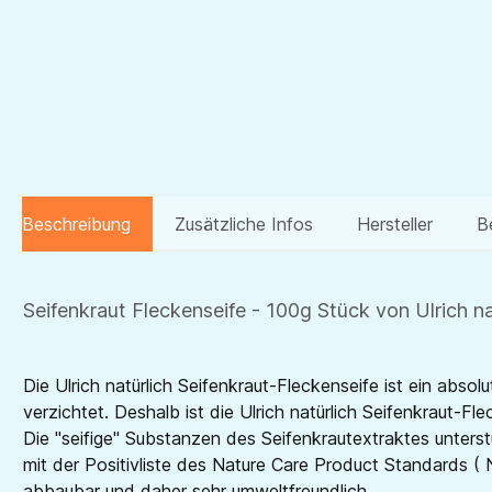
Beschreibung
Zusätzliche Infos
Hersteller
B
Seifenkraut Fleckenseife - 100g Stück von Ulrich nat
Die Ulrich natürlich Seifenkraut-Fleckenseife ist ein abs
verzichtet. Deshalb ist die Ulrich natürlich Seifenkraut-Fl
Die "seifige" Substanzen des Seifenkrautextraktes unte
mit der Positivliste des Nature Care Product Standards ( N
abbaubar und daher sehr umweltfreundlich.