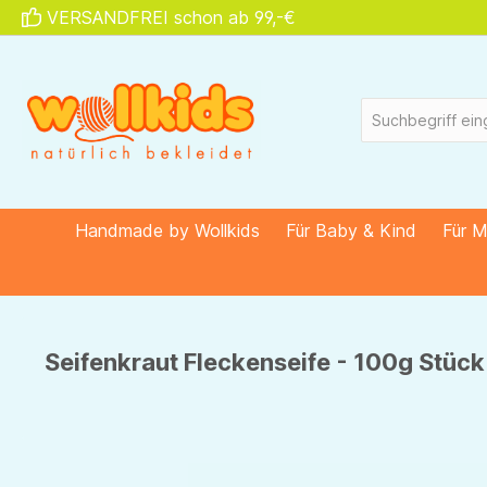
VERSANDFREI schon ab 99,-€
springen
Zur Hauptnavigation springen
Handmade by Wollkids
Für Baby & Kind
Für 
Seifenkraut Fleckenseife - 100g Stück v
Bildergalerie überspringen